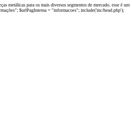
peças metálicas para os mais diversos segmentos de mercado. esse é um
ormações"; $urlPagInterna = "informacoes"; include('inc/head.php');