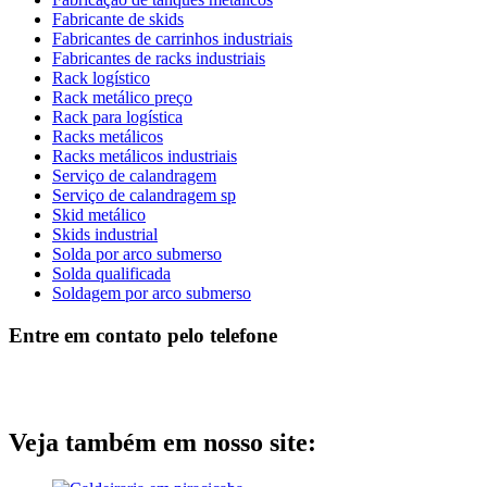
Fabricante de skids
Fabricantes de carrinhos industriais
Fabricantes de racks industriais
Rack logístico
Rack metálico preço
Rack para logística
Racks metálicos
Racks metálicos industriais
Serviço de calandragem
Serviço de calandragem sp
Skid metálico
Skids industrial
Solda por arco submerso
Solda qualificada
Soldagem por arco submerso
Entre em contato pelo telefone
Veja também em nosso site: