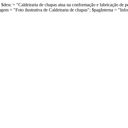
h1; $desc = "Caldeiraria de chapas atua na conformação e fabricação de 
agem = "Foto ilustrativa de Caldeiraria de chapas"; $pagInterna = "Inf