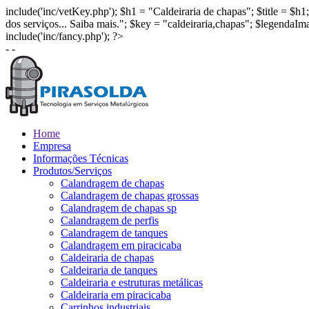
include('inc/vetKey.php'); $h1 = "Caldeiraria de chapas"; $title = $
dos serviços... Saiba mais."; $key = "caldeiraria,chapas"; $legendaIm
include('inc/fancy.php'); ?>
- -
Home
Empresa
Informações Técnicas
Produtos/Serviços
Calandragem de chapas
Calandragem de chapas grossas
Calandragem de chapas sp
Calandragem de perfis
Calandragem de tanques
Calandragem em piracicaba
Caldeiraria de chapas
Caldeiraria de tanques
Caldeiraria e estruturas metálicas
Caldeiraria em piracicaba
Carrinhos industriais