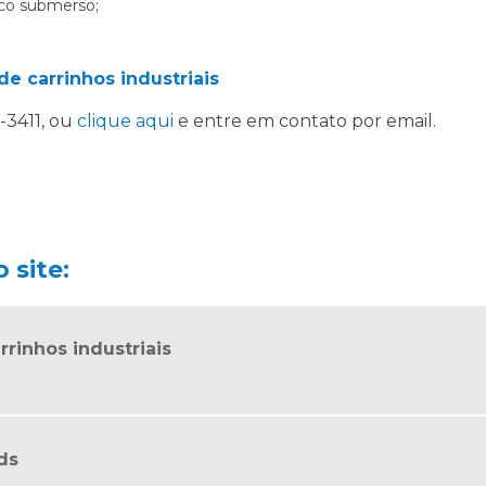
rco submerso;
de carrinhos industriais
3-3411
, ou
clique aqui
e entre em contato por email.
 site:
rrinhos industriais
ds