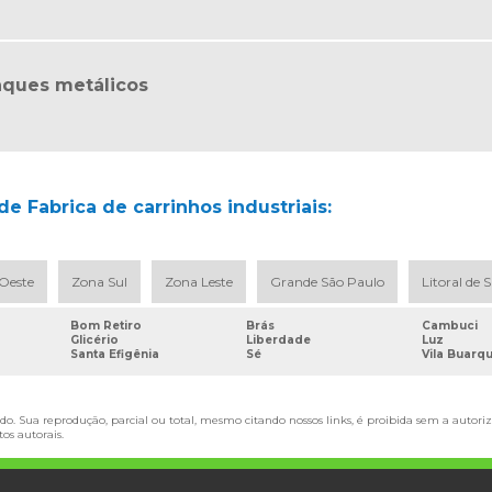
nques metálicos
e Fabrica de carrinhos industriais:
Oeste
Zona Sul
Zona Leste
Grande São Paulo
Litoral de 
Bom Retiro
Brás
Cambuci
Glicério
Liberdade
Luz
Santa Efigênia
Sé
Vila Buarq
do. Sua reprodução, parcial ou total, mesmo citando nossos links, é proibida sem a autoriz
itos autorais
.