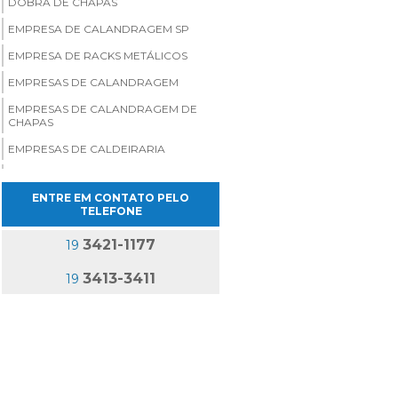
DOBRA DE CHAPAS
EMPRESA DE CALANDRAGEM SP
EMPRESA DE RACKS METÁLICOS
EMPRESAS DE CALANDRAGEM
EMPRESAS DE CALANDRAGEM DE
CHAPAS
EMPRESAS DE CALDEIRARIA
EMPRESAS DE CALDEIRARIA EM SP
ENTRE EM CONTATO PELO
FABRICA DE CARRINHOS
TELEFONE
INDUSTRIAIS
FABRICA DE RACKS METÁLICOS
3421-1177
19
FABRICAÇÃO DE TANQUES
3413-3411
19
METÁLICOS
FABRICANTE DE SKIDS
FABRICANTES DE CARRINHOS
INDUSTRIAIS
FABRICANTES DE RACKS INDUSTRIAIS