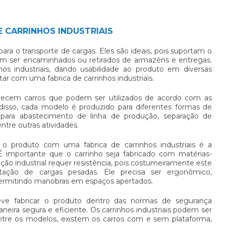
 CARRINHOS INDUSTRIAIS
 para o transporte de cargas. Eles são ideais, pois suportam o
m ser encaminhados ou retirados de armazéns e entregas.
os industriais, dando usabilidade ao produto em diversas
ontar com uma
fabrica de carrinhos industriais
.
ecem carros que podem ser utilizados de acordo com as
disso, cada modelo é produzido para diferentes formas de
a, para abastecimento de linha de produção, separação de
ntre outras atividades.
ir o produto com uma
fabrica de carrinhos industriais
é a
 É importante que o carrinho seja fabricado com matérias-
zação industrial requer resistência, pois costumeiramente este
tação de cargas pesadas. Ele precisa ser ergonômico,
 permitindo manobras em espaços apertados.
ve fabricar o produto dentro das normas de segurança
aneira segura e eficiente. Os carrinhos industriais podem ser
entre os modelos, existem os carros com e sem plataforma,