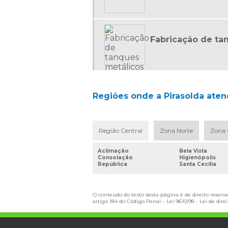
Fabricação de ta
Regiões onde a Pirasolda atend
Região Central
Zona Norte
Zona 
Aclimação
Bela Vista
Consolação
Higienópolis
República
Santa Cecília
O conteúdo do texto desta página é de direito reserva
artigo 184 do Código Penal –
Lei 9610/98 - Lei de dire