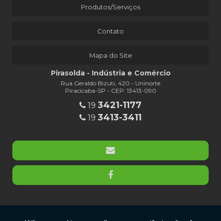
Produtos/Serviços
Contato
Mapa do Site
Pirasolda - Indústria e Comércio
Rua Geraldo Bizuti, 420 - Uninorte
Piracicaba-SP - CEP: 13413-090
3421-1177
19
3413-3411
19
Copyright © Pirasolda. (Lei 9610 de 19/02/1998)