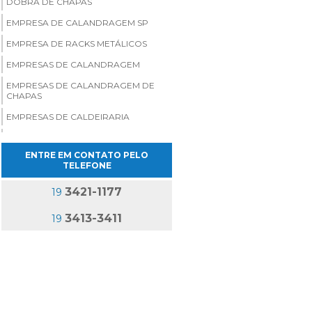
DOBRA DE CHAPAS
EMPRESA DE CALANDRAGEM SP
EMPRESA DE RACKS METÁLICOS
EMPRESAS DE CALANDRAGEM
EMPRESAS DE CALANDRAGEM DE
CHAPAS
EMPRESAS DE CALDEIRARIA
EMPRESAS DE CALDEIRARIA EM SP
ENTRE EM CONTATO PELO
FABRICA DE CARRINHOS INDUSTRIAIS
TELEFONE
FABRICA DE RACKS METÁLICOS
3421-1177
19
FABRICAÇÃO DE TANQUES
METÁLICOS
3413-3411
19
FABRICANTE DE SKIDS
FABRICANTES DE CARRINHOS
INDUSTRIAIS
FABRICANTES DE RACKS INDUSTRIAIS
RACK LOGÍSTICO