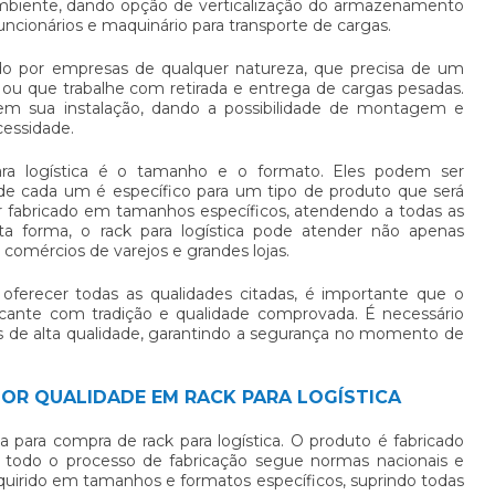
biente, dando opção de verticalização do armazenamento
uncionários e maquinário para transporte de cargas.
ado por empresas de qualquer natureza, que precisa de um
u que trabalhe com retirada e entrega de cargas pesadas.
e em sua instalação, dando a possibilidade de montagem e
ssidade.
ra logística
é o tamanho e o formato. Eles podem ser
de cada um é específico para um tipo de produto que será
r fabricado em tamanhos específicos, atendendo a todas as
ta forma, o
rack para logística
pode atender não apenas
omércios de varejos e grandes lojas.
oferecer todas as qualidades citadas, é importante que o
icante com tradição e qualidade comprovada. É necessário
s de alta qualidade, garantindo a segurança no momento de
HOR QUALIDADE EM RACK PARA LOGÍSTICA
ada para compra de
rack para logística
. O produto é fabricado
 todo o processo de fabricação segue normas nacionais e
dquirido em tamanhos e formatos específicos, suprindo todas