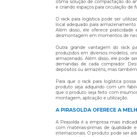
ótima solução de compactação do am
e criando espaços para circulação de f
O
rack para logística
pode ser utiliz
local adequado para armazenamento o
Além disso, ele oferece praticidad
desmontagem em momentos de nece
Outra grande vantagem do
rack pa
produzidos em diversos modelos, on
armazenado. Além disso, ele pode se
demandas de cada comprador. Des
depósitos ou armazéns, mas também c
Para que o
rack para logística
possa 
produto seja adquirido com um fabr
que o produto seja feito com insumo
montagem, aplicação e utilização.
A PIRASOLDA OFERECE A MEL
A Pirasolda é a empresa mais indic
com matérias-primas de qualidade e
internacionais. O produto pode ser a