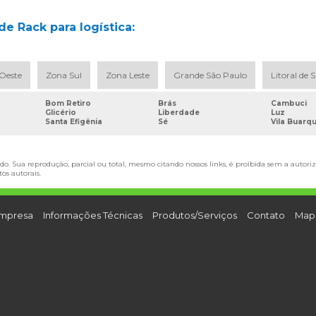
e Rack para logística:
Oeste
Zona Sul
Zona Leste
Grande São Paulo
Litoral de 
Bom Retiro
Brás
Cambuci
Glicério
Liberdade
Luz
Santa Efigênia
Sé
Vila Buarq
do. Sua reprodução, parcial ou total, mesmo citando nossos links, é proibida sem a autoriz
itos autorais
.
mpresa
Informações Técnicas
Produtos/Serviços
Contato
Mapa