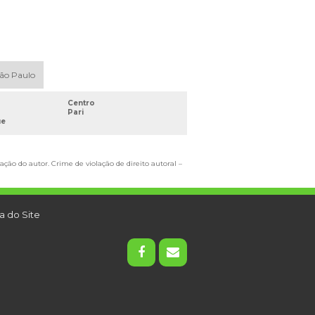
São Paulo
Centro
Pari
ue
ação do autor. Crime de violação de direito autoral –
 do Site