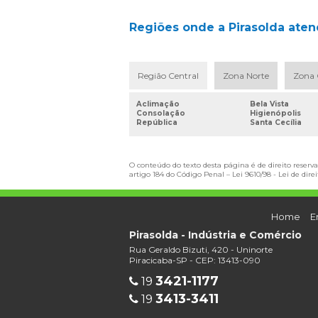
Regiões onde a Pirasolda atend
Região Central
Zona Norte
Zona 
Aclimação
Bela Vista
Consolação
Higienópolis
República
Santa Cecília
O conteúdo do texto desta página é de direito reserva
artigo 184 do Código Penal –
Lei 9610/98 - Lei de dire
Home
E
Pirasolda - Indústria e Comércio
Rua Geraldo Bizuti, 420 - Uninorte
Piracicaba-SP - CEP: 13413-090
3421-1177
19
3413-3411
19