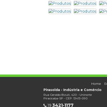
Home
E
Pirasolda - Indústria e Comércio
Rua Geraldo Bizuti, 420 - Uninorte
Piracicaba-SP - CEP: 13413-090
3421-1177
19