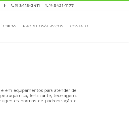
19
3413-3411
19
3421-1177
TÉCNICAS
PRODUTOS/SERVIÇOS
CONTATO
is e em equipamentos para atender de
petroquímica, fertilizante, tecelagem,
s exigentes normas de padronização e